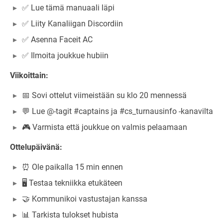
✅ Lue tämä manuaali läpi
✅ Liity Kanaliigan Discordiin
✅ Asenna Faceit AC
✅ Ilmoita joukkue hubiin
Viikoittain:
📅 Sovi ottelut viimeistään su klo 20 mennessä
💬 Lue @-tagit #captains ja #cs_turnausinfo -kanavilta
🎮 Varmista että joukkue on valmis pelaamaan
Ottelupäivänä:
⏰ Ole paikalla 15 min ennen
🖥️ Testaa tekniikka etukäteen
🤝 Kommunikoi vastustajan kanssa
📊 Tarkista tulokset hubista