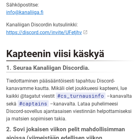
Sähköpostitse:
info@kanaliiga.fi
Kanaliigan Discordin kutsulinkki:
https://discord.com/invite/UFetjhv
Kapteenin viisi käskyä
1. Seuraa Kanaliigan Discordia.
Tiedottaminen pääsääntöisesti tapahtuu Discord-
kanavamme kautta. Mikäli olet joukkueesi kapteeni, lue
#cs_turnausinfo
kaikki @tagatut viestit
–kanavalta
#captains
sekä
–kanavalta. Lataa puhelimeesi
Discord-sovellus ajantasaisen viestinnän helpottamiseksi
ja matsien sopimisen takia.
2. Sovi jokaisen viikon pelit mahdollisimman
ajoissa (viimeistään edellisen viikon