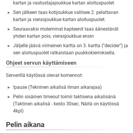
kartan ja vastustajajoukkue kartan aloituspuolet.
Sen jälkeen taas kotijoukkue valitsee 2. pelattavan
kartan ja vierasjoukkue kartan aloituspuolet.
Seuraavaksi molemmat kapteenit taas äänestävät
yhden kartan pois, vierasjoukkue ensin
Jäljelle jäävä viimeinen kartta on 3. kartta ("decider") ja
sen aloituspuolet ratkaistaan puukkokierroksella.
Ohjeet servun käyttämiseen
Serverillä käytössä olevat komennot:
!pause (Tekninen aikalisä ilman aikarajaa)
Pelin sisäinen timeout toimii taktisena aikalisänä
(Taktinen aikalisä - kesto 30sec. Näitä on käytössä
4kpl)
Pelin aikana