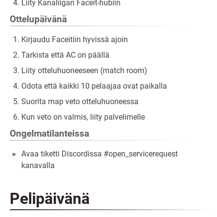
Liity Kanaliigan Faceit-hubiin
Ottelupäivänä
Kirjaudu Faceitiin hyvissä ajoin
Tarkista että AC on päällä
Liity otteluhuoneeseen (match room)
Odota että kaikki 10 pelaajaa ovat paikalla
Suorita map veto otteluhuoneessa
Kun veto on valmis, liity palvelimelle
Ongelmatilanteissa
Avaa tiketti Discordissa #open_servicerequest
kanavalla
Pelipäivänä