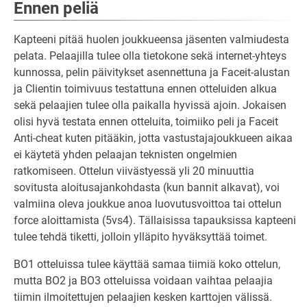
Ennen peliä
Kapteeni pitää huolen joukkueensa jäsenten valmiudesta
pelata. Pelaajilla tulee olla tietokone sekä internet-yhteys
kunnossa, pelin päivitykset asennettuna ja Faceit-alustan
ja Clientin toimivuus testattuna ennen otteluiden alkua
sekä pelaajien tulee olla paikalla hyvissä ajoin. Jokaisen
olisi hyvä testata ennen otteluita, toimiiko peli ja Faceit
Anti-cheat kuten pitääkin, jotta vastustajajoukkueen aikaa
ei käytetä yhden pelaajan teknisten ongelmien
ratkomiseen. Ottelun viivästyessä yli 20 minuuttia
sovitusta aloitusajankohdasta (kun bannit alkavat), voi
valmiina oleva joukkue anoa luovutusvoittoa tai ottelun
force aloittamista (5vs4). Tällaisissa tapauksissa kapteeni
tulee tehdä tiketti, jolloin ylläpito hyväksyttää toimet.
BO1 otteluissa tulee käyttää samaa tiimiä koko ottelun,
mutta BO2 ja BO3 otteluissa voidaan vaihtaa pelaajia
tiimin ilmoitettujen pelaajien kesken karttojen välissä.