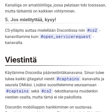
Kanaliiga on amatööriliiga, jossa pelataan toki tosissaan,
mutta tärkeintä on kaikkien viihtyminen.
5. Jos mietityttää, kysy!
#cs2
CS-ylläpito auttaa mielellään Discordissa niin
-
#open_servicerequest
kanavillamme kuin
-
kanavalla.
Viestintä
Käytämme Discordia pääviestintäkanavana. Sinun tulee
#captains
lukea kaikki @tagatut viestit
-kanavalta ja
seurata DMiäsi. Lisäksi suosittelemme seuraamaan
#captains
#cs2
sekä
-tekstikanavia muidenkin
viestien osalta, mutta tämä ei ole pakollista.
Discordin mobiiliappin hankkiminen on suotavaa.