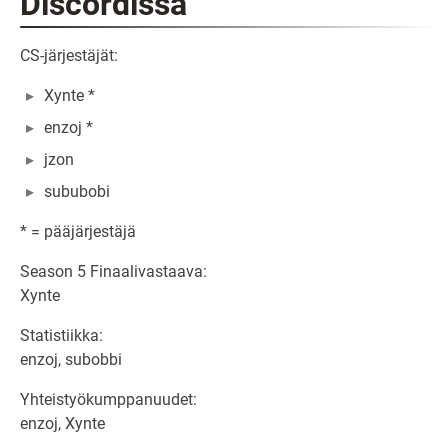
Discordissa
CS-järjestäjät:
Xynte *
enzoj *
jzon
sububobi
* = pääjärjestäjä
Season 5 Finaalivastaava:
Xynte
Statistiikka:
enzoj, subobbi
Yhteistyökumppanuudet:
enzoj, Xynte