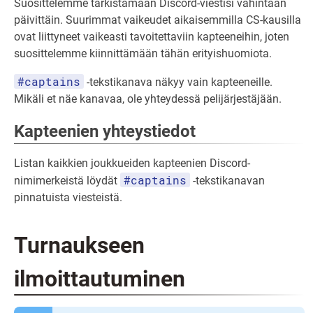
Suosittelemme tarkistamaan Discord-viestisi vähintään
päivittäin. Suurimmat vaikeudet aikaisemmilla CS-kausilla
ovat liittyneet vaikeasti tavoitettaviin kapteeneihin, joten
suosittelemme kiinnittämään tähän erityishuomiota.
#captains
-tekstikanava näkyy vain kapteeneille.
Mikäli et näe kanavaa, ole yhteydessä pelijärjestäjään.
Kapteenien yhteystiedot
Listan kaikkien joukkueiden kapteenien Discord-
#captains
nimimerkeistä löydät
-tekstikanavan
pinnatuista viesteistä.
Turnaukseen
ilmoittautuminen