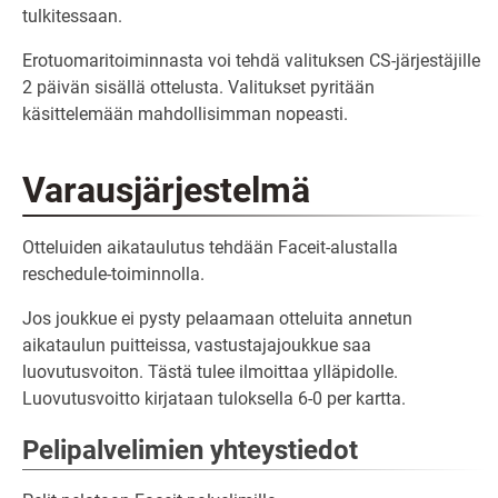
tulkitessaan.
Erotuomaritoiminnasta voi tehdä valituksen CS-järjestäjille
2 päivän sisällä ottelusta. Valitukset pyritään
käsittelemään mahdollisimman nopeasti.
Varausjärjestelmä
Otteluiden aikataulutus tehdään Faceit-alustalla
reschedule-toiminnolla.
Jos joukkue ei pysty pelaamaan otteluita annetun
aikataulun puitteissa, vastustajajoukkue saa
luovutusvoiton. Tästä tulee ilmoittaa ylläpidolle.
Luovutusvoitto kirjataan tuloksella 6-0 per kartta.
Pelipalvelimien yhteystiedot