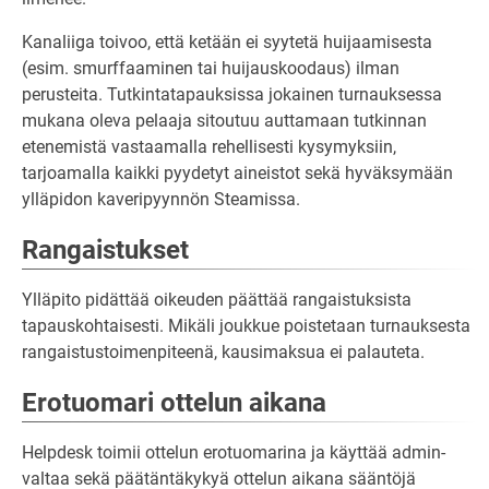
Kanaliiga toivoo, että ketään ei syytetä huijaamisesta
(esim. smurffaaminen tai huijauskoodaus) ilman
perusteita. Tutkintatapauksissa jokainen turnauksessa
mukana oleva pelaaja sitoutuu auttamaan tutkinnan
etenemistä vastaamalla rehellisesti kysymyksiin,
tarjoamalla kaikki pyydetyt aineistot sekä hyväksymään
ylläpidon kaveripyynnön Steamissa.
Rangaistukset
Ylläpito pidättää oikeuden päättää rangaistuksista
tapauskohtaisesti. Mikäli joukkue poistetaan turnauksesta
rangaistustoimenpiteenä, kausimaksua ei palauteta.
Erotuomari ottelun aikana
Helpdesk toimii ottelun erotuomarina ja käyttää admin-
valtaa sekä päätäntäkykyä ottelun aikana sääntöjä