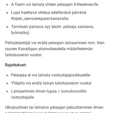
A-Team voi lainata yhden pelaajan A-Reserves:lle
Lupa haettava ottelua edeltävänä päivänä
#open_servicerequest-kanavalta
Tarvitaan painava syy (esim. pelaaja sairaana,
työmatka)
Pelinjärjestäjä voi evätä pelaajan lainaamisen mm. liian
suuren Kanaliigan yksinoikeudella määrittelemän
taitotasoeron vuoksi.
Rajoitukset:
Pelaajaa ei voi lainata vastustajajoukkueelle
Ylläpito voi evätä lainan taitotasoeron vuoksi
Lainaaminen ilman lupaa = luovutusvoitto
vastustajalle
Ulkopuolisen tai lainatun pelaajan peluuttaminen ilman