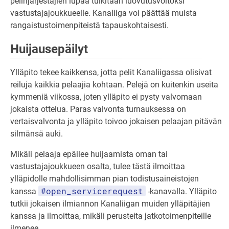
pelinjärjestäjien lupaa tulkitaan luovutusvoitoksi
vastustajajoukkueelle. Kanaliiga voi päättää muista
rangaistustoimenpiteistä tapauskohtaisesti.
Huijausepäilyt
Ylläpito tekee kaikkensa, jotta pelit Kanaliigassa olisivat
reiluja kaikkia pelaajia kohtaan. Pelejä on kuitenkin useita
kymmeniä viikossa, joten ylläpito ei pysty valvomaan
jokaista ottelua. Paras valvonta turnauksessa on
vertaisvalvonta ja ylläpito toivoo jokaisen pelaajan pitävän
silmänsä auki.
Mikäli pelaaja epäilee huijaamista oman tai
vastustajajoukkueen osalta, tulee tästä ilmoittaa
ylläpidolle mahdollisimman pian todistusaineistojen
#open_servicerequest
kanssa
-kanavalla. Ylläpito
tutkii jokaisen ilmiannon Kanaliigan muiden ylläpitäjien
kanssa ja ilmoittaa, mikäli perusteita jatkotoimenpiteille
ilmenee.