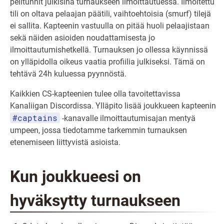
pelitunnit julkisina turnaukseen ilmoittautuessa. Ilmoitettu
tili on oltava pelaajan päätili, vaihtoehtoisia (smurf) tilejä
ei sallita. Kapteenin vastuulla on pitää huoli pelaajistaan
sekä näiden asioiden noudattamisesta jo
ilmoittautumishetkellä. Turnauksen jo ollessa käynnissä
on ylläpidolla oikeus vaatia profiilia julkiseksi. Tämä on
tehtävä 24h kuluessa pyynnöstä.
Kaikkien CS-kapteenien tulee olla tavoitettavissa
Kanaliigan Discordissa. Ylläpito lisää joukkueen kapteenin
#captains
-kanavalle ilmoittautumisajan mentyä
umpeen, jossa tiedotamme tarkemmin turnauksen
etenemiseen liittyvistä asioista.
Kun joukkueesi on
hyväksytty turnaukseen