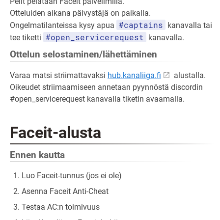
Pelit pelataan Faceit palvelimilla.
Otteluiden aikana päivystäjä on paikalla.
#captains
Ongelmatilanteissa kysy apua
kanavalla tai
#open_servicerequest
tee tiketti
kanavalla.
Ottelun selostaminen/lähettäminen
Varaa matsi striimattavaksi
hub.kanaliiga.fi
alustalla.
Oikeudet striimaamiseen annetaan pyynnöstä discordin
#open_servicerequest kanavalla tiketin avaamalla.
Faceit-alusta
Ennen kautta
Luo Faceit-tunnus (jos ei ole)
Asenna Faceit Anti-Cheat
Testaa AC:n toimivuus