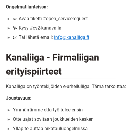
Ongelmatilanteissa:
🎫 Avaa tiketti #open_servicerequest
💬 Kysy #cs2-kanavalla
📧 Tai lähetä email:
info@kanaliiga.fi
Kanaliiga - Firmaliigan
erityispiirteet
Kanaliiga on työntekijöiden e-urheiluliiga. Tämä tarkoittaa:
Joustavuus:
Ymmärrämme että työ tulee ensin
Otteluajat sovitaan joukkueiden kesken
Ylläpito auttaa aikatauluongelmissa