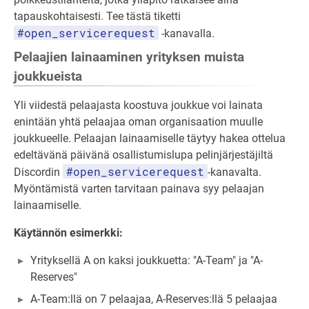
tapauskohtaisesti. Tee tästä tiketti
#open_servicerequest
-kanavalla.
Pelaajien lainaaminen yrityksen muista
joukkueista
Yli viidestä pelaajasta koostuva joukkue voi lainata
enintään yhtä pelaajaa oman organisaation muulle
joukkueelle. Pelaajan lainaamiselle täytyy hakea ottelua
edeltävänä päivänä osallistumislupa pelinjärjestäjiltä
#open_servicerequest
Discordin
-kanavalta.
Myöntämistä varten tarvitaan painava syy pelaajan
lainaamiselle.
Käytännön esimerkki:
Yrityksellä A on kaksi joukkuetta: "A-Team" ja "A-
Reserves"
A-Team:llä on 7 pelaajaa, A-Reserves:llä 5 pelaajaa