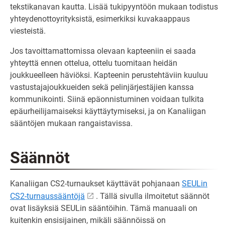
tekstikanavan kautta. Lisää tukipyyntöön mukaan todistus
yhteydenottoyrityksistä, esimerkiksi kuvakaappaus
viesteistä.
Jos tavoittamattomissa olevaan kapteeniin ei saada
yhteyttä ennen ottelua, ottelu tuomitaan heidän
joukkueelleen häviöksi. Kapteenin perustehtäviin kuuluu
vastustajajoukkueiden sekä pelinjärjestäjien kanssa
kommunikointi. Siinä epäonnistuminen voidaan tulkita
epäurheilijamaiseksi käyttäytymiseksi, ja on Kanaliigan
sääntöjen mukaan rangaistavissa.
Säännöt
Kanaliigan CS2-turnaukset käyttävät pohjanaan
SEULin
CS2-turnaussääntöjä
. Tällä sivulla ilmoitetut säännöt
ovat lisäyksiä SEULin sääntöihin. Tämä manuaali on
kuitenkin ensisijainen, mikäli säännöissä on