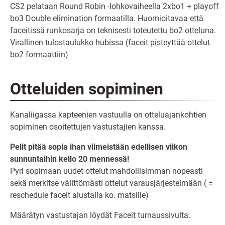
CS2 pelataan Round Robin -lohkovaiheella 2xbo1 + playoff
bo3 Double elimination formaatilla. Huomioitavaa että
faceitissä runkosarja on teknisesti toteutettu bo2 otteluna.
Virallinen tulostaulukko hubissa (faceit pisteyttää ottelut
bo2 formaattiin)
Otteluiden sopiminen
Kanaliigassa kapteenien vastuulla on otteluajankohtien
sopiminen osoitettujen vastustajien kanssa.
Pelit pitää sopia ihan viimeistään edellisen viikon
sunnuntaihin kello 20 mennessä!
Pyri sopimaan uudet ottelut mahdollisimman nopeasti
sekä merkitse välittömästi ottelut varausjärjestelmään ( =
reschedule faceit alustalla ko. matsille)
Määrätyn vastustajan löydät Faceit turnaussivulta.