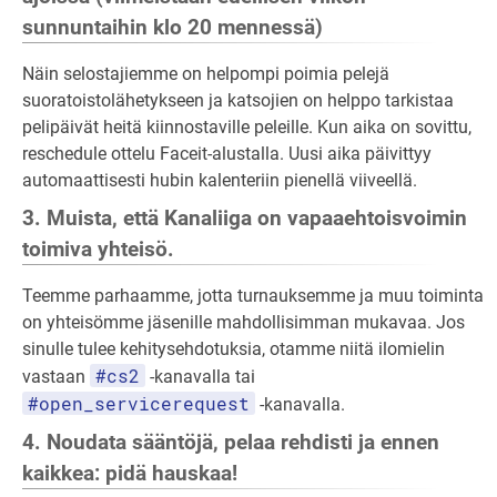
sunnuntaihin klo 20 mennessä)
Näin selostajiemme on helpompi poimia pelejä
suoratoistolähetykseen ja katsojien on helppo tarkistaa
pelipäivät heitä kiinnostaville peleille. Kun aika on sovittu,
reschedule ottelu Faceit-alustalla. Uusi aika päivittyy
automaattisesti hubin kalenteriin pienellä viiveellä.
3. Muista, että Kanaliiga on vapaaehtoisvoimin
toimiva yhteisö.
Teemme parhaamme, jotta turnauksemme ja muu toiminta
on yhteisömme jäsenille mahdollisimman mukavaa. Jos
sinulle tulee kehitysehdotuksia, otamme niitä ilomielin
#cs2
vastaan
-kanavalla tai
#open_servicerequest
-kanavalla.
4. Noudata sääntöjä, pelaa rehdisti ja ennen
kaikkea: pidä hauskaa!