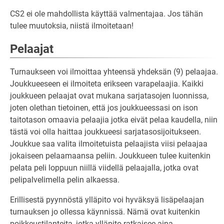
CS2 ei ole mahdollista käyttää valmentajaa. Jos tähän
tulee muutoksia, niistä ilmoitetaan!
Pelaajat
Turnaukseen voi ilmoittaa yhteensä yhdeksän (9) pelaajaa.
Joukkueeseen ei ilmoiteta erikseen varapelaajia. Kaikki
joukkueen pelaajat ovat mukana sarjatasojen luonnissa,
joten olethan tietoinen, että jos joukkueessasi on ison
taitotason omaavia pelaajia jotka eivät pelaa kaudella, niin
tästä voi olla haittaa joukkueesi sarjatasosijoitukseen.
Joukkue saa valita ilmoitetuista pelaajista viisi pelaajaa
jokaiseen pelaamaansa peliin. Joukkueen tulee kuitenkin
pelata peli loppuun niillä viidellä pelaajalla, jotka ovat
pelipalvelimella pelin alkaessa.
Erillisestä pyynnöstä ylläpito voi hyväksyä lisäpelaajan
turnauksen jo ollessa käynnissä. Nämä ovat kuitenkin
poikkeustilanteita, jotka ylläpito ratkaisee aina