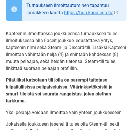
Turnaukseen ilmoittautuminen tapahtuu
lomakkeen kautta
https://hub.kanaliiga.fi/
.
Kapteenin ilmoittaessa joukkueensa turnaukseen tulee
ilmoituksessa olla Faceit joukkue, edustettava yritys,
kapteenin nimi sekä Steam- ja Discord-tili. Lisäksi Kapteeni
ilmoittaa vähintään neljä (4) ja enintään kahdeksan (8)
muuta pelaajaa, sekä heidän tietonsa. Steam-tili tulee
linkittää suoraan pelaajan profiiliin.
Päätiliksi katsotaan tili jolla on parempi taitotaso
kilpailullisissa pelipalveluissa. Väärinkäytöksistä ja
smurf-tileistä voi seurata rangaistus, joten olethan
tarkkana.
Yksi pelaaja voidaan ilmoittaa vain yhteen joukkueeseen.
Jokaisella joukkueen jäsenellä tulee olla Steam-tili sekä