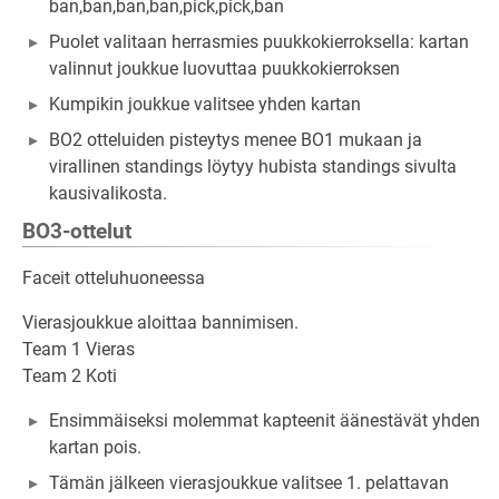
ban,ban,ban,ban,pick,pick,ban
Puolet valitaan herrasmies puukkokierroksella: kartan
valinnut joukkue luovuttaa puukkokierroksen
Kumpikin joukkue valitsee yhden kartan
BO2 otteluiden pisteytys menee BO1 mukaan ja
virallinen standings löytyy hubista standings sivulta
kausivalikosta.
BO3-ottelut
Faceit otteluhuoneessa
Vierasjoukkue aloittaa bannimisen.
Team 1 Vieras
Team 2 Koti
Ensimmäiseksi molemmat kapteenit äänestävät yhden
kartan pois.
Tämän jälkeen vierasjoukkue valitsee 1. pelattavan