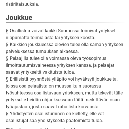
ristiriitaisuuksia.
Joukkue
§ Osallistua voivat kaikki Suomessa toimivat yritykset
riippumatta toimialasta tai yrityksen koosta.
§ Kaikkien joukkueessa olevien tulee olla saman yrityksen
palveluksessa turnauksen alkaessa.
§ Pelaajilla tulee olla voimassa oleva työsopimus
ilmoittautumisvaiheessa yrityksen kanssa, ja pelaajat
saavat yritykseltä vakituista tuloa.
§ Erillisistä pyynnöstä ylläpito voi hyväksyä joukkueita,
joissa osa pelaajista on muussa kuin suorassa
työsuhteessa osallistuvaan yritykseen, mutta tekevät tälle
yritykselle heidän ohjauksessaan töitä merkittävän osan
työajastaan, josta saavat rahallista korvausta.
§ Yhdistysten osallistuminen on kielletty, elleivät
osallistujat saa yhdistykseltä päätoimista tuloa.