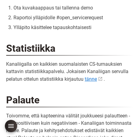
Ota kuvakaappaus tai tallenna demo
Raportoi ylläpidolle #open_servicerequest
Ylläpito käsittelee tapauskohtaisesti
Statistiikka
Kanaliigalla on kaikkien suomalaisten CS-turnauksien
kattavin statistiikkapalvelu. Jokaisen Kanaliigan servulla
pelatun ottelun statistiikka kirjautuu
tänne
.
Palaute
Toivomme, että kapteenina välität joukkueesi palautteen -
niin positiivisen kuin negatiivisen - Kanaliigan toiminnasta
meille. Palaute ja kehitysehdotukset edistävät kaikkien