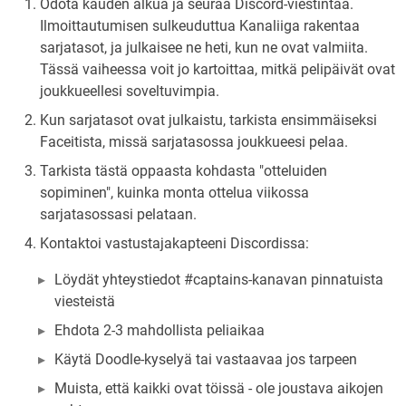
Odota kauden alkua ja seuraa Discord-viestintää.
Ilmoittautumisen sulkeuduttua Kanaliiga rakentaa
sarjatasot, ja julkaisee ne heti, kun ne ovat valmiita.
Tässä vaiheessa voit jo kartoittaa, mitkä pelipäivät ovat
joukkueellesi soveltuvimpia.
Kun sarjatasot ovat julkaistu, tarkista ensimmäiseksi
Faceitista, missä sarjatasossa joukkueesi pelaa.
Tarkista tästä oppaasta kohdasta "otteluiden
sopiminen", kuinka monta ottelua viikossa
sarjatasossasi pelataan.
Kontaktoi vastustajakapteeni Discordissa:
Löydät yhteystiedot #captains-kanavan pinnatuista
viesteistä
Ehdota 2-3 mahdollista peliaikaa
Käytä Doodle-kyselyä tai vastaavaa jos tarpeen
Muista, että kaikki ovat töissä - ole joustava aikojen