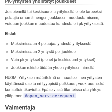
PK-yritysten yhdistetyt joukkueet
Jos pienellä tai keskisuurella yrityksellä ei ole tarpeeksi
pelaajia oman 5 hengen joukkueen muodostamiseen,
voidaan joukkue muodostaa kahdesta eri pk-yrityksestä.
Ehdot:
Maksimissaan 4 pelaajaa yhdestä yrityksestä
Maksimissaan 2 yritystä per joukkue
Vain pk-yritykset (pienet ja keskisuuret yritykset)
Joukkue rekisteröidään yhden yrityksen nimellä
HUOM: Yrityksen määritelmä on haasteellinen yritysten
käyttäessä useita eri tyyppisiä palkkaus-, vuokraus- sekä
konsultointikuvioita. Epäselvissä tilanteissa ota yhteys
#open_servicerequest
ylläpitoon
.
Valmentaja